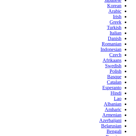
Japanese
Korean
Arabic
Irish
Greek
Turkish
Italian
Danish
Romanian
Indonesian
Czech
Afrikaans
Swedish
Polish
Basque
Catalan
Esperanto
Hindi
Lao
Albanian
Amharic
Armenian
Azerbaijani
Belarusian
Bengali