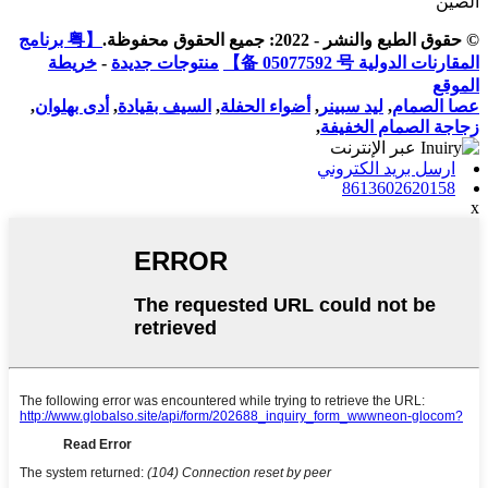
الصين
© حقوق الطبع والنشر - 2022: جميع الحقوق محفوظة.
【粤 برنامج
المقارنات الدولية 备 05077592 号】
منتوجات جديدة
-
خريطة
الموقع
عصا الصمام
,
ليد سبينر
,
أضواء الحفلة
,
السيف بقيادة
,
أدى بهلوان
,
زجاجة الصمام الخفيفة
,
ارسل بريد الكتروني
8613602620158
x