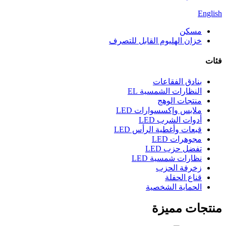
English
مسكن
خزان الهليوم القابل للتصرف
فئات
بنادق الفقاعات
النظارات الشمسية EL
منتجات الوهج
ملابس وإكسسوارات LED
أدوات الشرب LED
قبعات وأغطية الرأس LED
مجوهرات LED
تفضل حزب LED
نظارات شمسية LED
زخرفة الحزب
قناع الحفلة
الحماية الشخصية
منتجات مميزة