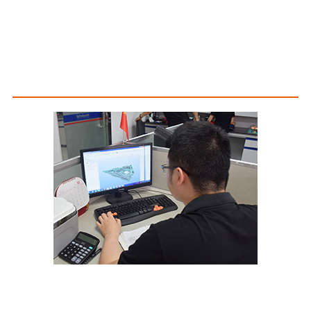
BSCI، ICTI، ISO، SQA، فحص مصنع Coca-Cola، إلخ.
مزايا المنتج
مقياس التصميم