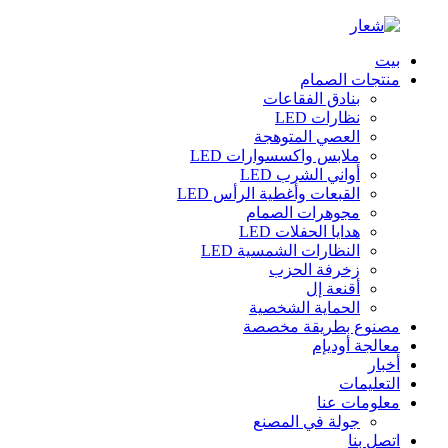
بيت
منتجات الصمام
بنادق الفقاعات
نظارات LED
العصي المتوهجة
ملابس واكسسوارات LED
أواني الشرب LED
القبعات وأغطية الرأس LED
مجوهرات الصمام
هدايا الحفلات LED
النظارات الشمسية LED
زخرفة الحزب
أقنعة إل
الحماية الشخصية
مصنوع بطريقة مخصصة
معالجة أوديإم
أخبار
التعليمات
معلومات عنا
جولة في المصنع
اتصل بنا