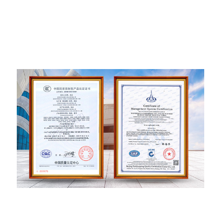
يتكون فريق البحث والتطوير من أكثر من 20 باحثًا في
السوق ومختبري المنتجات ومصممي الجرافيك ومصممي
الهياكل والمهندسين الإلكترونيين.
وفي الوقت نفسه، لدينا فريق مبيعات أعلى. إنهم محترفون
للغاية ويمكنهم تقديم تجربة استهلاك جيدة للعملاء.
ميزة التأهيل