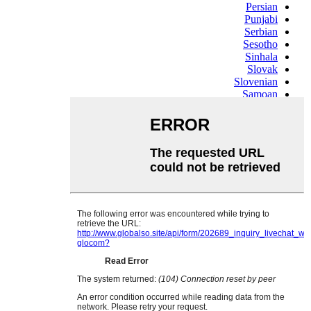
Persian
Punjabi
Serbian
Sesotho
Sinhala
Slovak
Slovenian
Samoan
Scots Gaelic
Shona
Sindhi
Sundanese
Swahili
Tajik
Tamil
Telugu
Thai
Ukrainian
Urdu
Uzbek
Vietnamese
Welsh
Xhosa
Yiddish
Yoruba