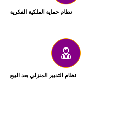
نظام حماية الملكية الفكرية
التوقيع على اتفاقية السرية، السرية ثلاثية المستويات
للرسومات والمستندات.
نظام التدبير المنزلي بعد البيع
إرجاع واستبدال مجاني خلال 7 أيام، ضمان الجودة لمدة 12
شهرًا.
تقديم خدمات المسبك ل