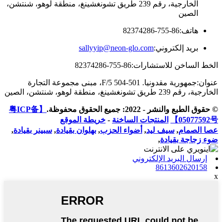
الخارجية، رقم 239 طريق تشونغشينغ، منطقة لوهو، شنتشن،
الصين
هاتف:
86-755-82374286
بريد إلكتروني:
sallyyip@neon-glo.com
الخط الساخن للاستشارات:
86-755-82374286
عنوان:
جمهورية مقدونيا. 501-504 5/F، مبنى مجموعة التجارة
الخارجية، رقم 239 طريق تشونغشينغ، منطقة لوهو، شنتشن، الصين
© حقوق الطبع والنشر - 2022: جميع الحقوق محفوظة.
【粤ICP备
05077592号】
المنتجات الساخنة
-
خريطة الموقع
عصا الصمام
,
سيف ليد
,
أضواء الحزب
,
بهلوان بقيادة
,
سبينر بقيادة
,
ضوء زجاجة بقيادة
,
إرسال البريد الإلكتروني
8613602620158
x