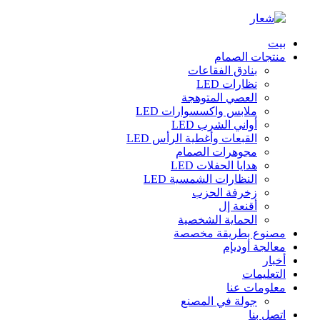
بيت
منتجات الصمام
بنادق الفقاعات
نظارات LED
العصي المتوهجة
ملابس واكسسوارات LED
أواني الشرب LED
القبعات وأغطية الرأس LED
مجوهرات الصمام
هدايا الحفلات LED
النظارات الشمسية LED
زخرفة الحزب
أقنعة إل
الحماية الشخصية
مصنوع بطريقة مخصصة
معالجة أوديإم
أخبار
التعليمات
معلومات عنا
جولة في المصنع
اتصل بنا