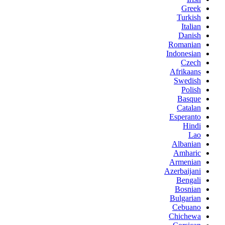
Greek
Turkish
Italian
Danish
Romanian
Indonesian
Czech
Afrikaans
Swedish
Polish
Basque
Catalan
Esperanto
Hindi
Lao
Albanian
Amharic
Armenian
Azerbaijani
Bengali
Bosnian
Bulgarian
Cebuano
Chichewa