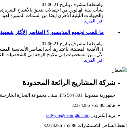
بواسطة المشرف بتاريخ 21-06-01
نشأت ليلة الهالوين من احتفالات تتعلق بالأشباح الشريرة
والحيوانات الليلية الأخرى أيضًا من السمات المميزة لعيد ا
اقرأ المزيد
ما للعب لجميع القديسين؟ العناصر الأكثر شعبية 
بواسطة المشرف بتاريخ 21-06-01
1. الأقنعة المضيئة، باعتبارها أحد العناصر الأساسية المض
الآن، من الشخصيات إلى مكياج الوجه إلى الشخصيات الكرت
اقرأ المزيد
شركة المشاريع الرائعة المحدودة
جمهورية مقدونيا. 501-504 5/F، مبنى مجموعة التجارة الخارجية، رقم 239 طريق تشونغشينغ، منطقة لوهو، شنتشن، الصين
هاتف:
86-755-82374286
بريد إلكتروني:
sallyyip@neon-glo.com
الخط الساخن للاستشارات:
86-755-82374286