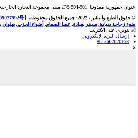
عنوان:
جمهورية مقدونيا. 501-504 5/F، مبنى مجموعة التجارة الخارجية، رقم 239 طريق تشونغشينغ، منطقة لوهو، شنتشن، الصين
© حقوق الطبع والنشر - 2022: جميع الحقوق محفوظة.
【粤ICP备05077592号】
ضوء زجاجة بقيادة
,
سبينر بقيادة
,
عصا الصمام
,
أضواء الحزب
,
بهلوان ب
إرسال البريد الإلكتروني
8613602620158
x